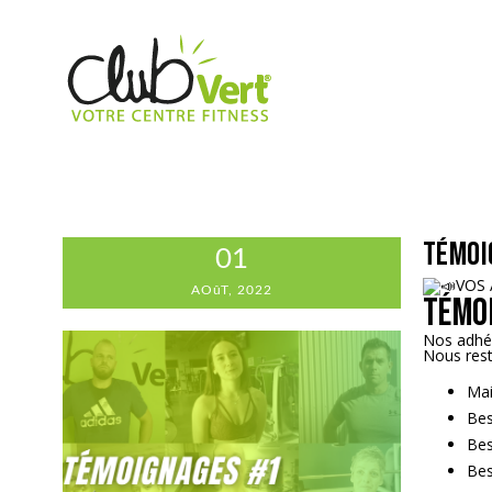
Témoi
01
VOS 
AOûT, 2022
Témo
Nos adhér
Nous rest
Mai
Bes
Bes
Bes