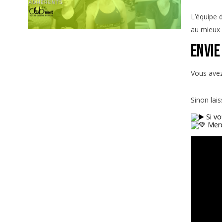
L’équipe 
au mieux 
Envie
Vous avez 
Sinon lai
Si vo
Merc