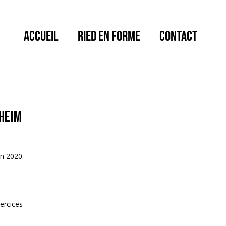
ACCUEIL
RIED EN FORME
CONTACT
heim
en 2020.
xercices