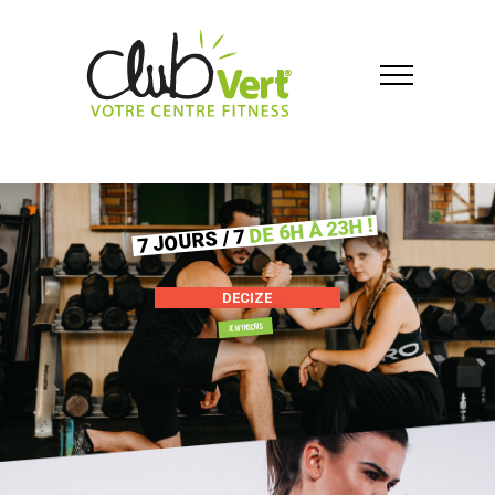
DE 6H À 23H !
7 JOURS / 7
DECIZE
JE M’INSCRIS