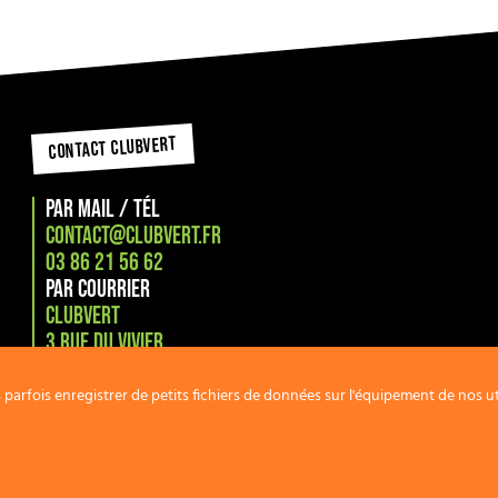
CONTACT CLUBVERT
PAR MAIL / TÉL
CONTACT@CLUBVERT.FR
03 86 21 56 62
PAR COURRIER
CLUBVERT
3 RUE DU VIVIER,
58000 NEVERS
arfois enregistrer de petits fichiers de données sur l'équipement de nos uti
OPYRIGHT CLUBVERT 2020. TOUS DROITS RÉSERVÉS. CRÉATION
AGENCE MY