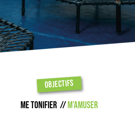
OBJECTIFS
Me tonifier //
m’amuser