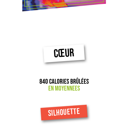
CŒUR
840 calories brûlées
en moyennees
SILHOUETTE