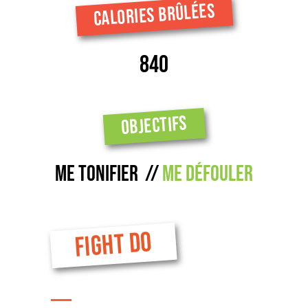
CALORIES BRÛLÉES
840
OBJECTIFS
Me tonifier //
me défouler
FIGHT DO