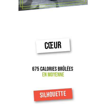
CŒUR
675 calories brûlées
en moyenne
SILHOUETTE